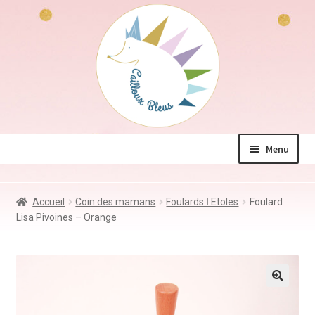
Aller
Aller
à
au
la
contenu
navigation
Menu
La boutique
Accueil
Coin des mamans
Foulards Ⅰ Etoles
Foulard
Jeux & Jouets
Lisa Pivoines – Orange
Déco & Accessoires
Coin des mamans
Kdo à – de 10€