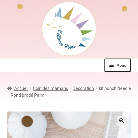
Aller
Aller
à
au
la
contenu
navigation
Menu
La boutique
Accueil
Coin des mamans
Décoration
kit punch Needle
Jeux & Jouets
– Rond brodé Palm
Déco & Accessoires
Coin des mamans
Kdo à – de 10€