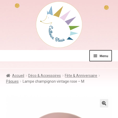
Aller
Aller
à
au
la
contenu
navigation
Menu
La boutique
Accueil
Déco & Accessoires
Fête & Anniversaire
Jeux & Jouets
Pâques
Lampe champignon vintage rose – M
Déco & Accessoires
Coin des mamans
Kdo à – de 10€