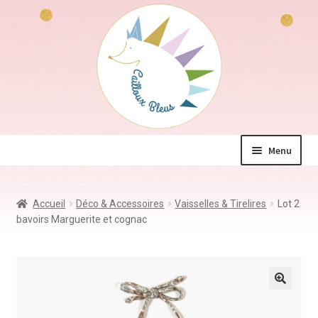
Aller
Aller
à
au
la
contenu
navigation
Menu
La boutique
Accueil
Déco & Accessoires
Vaisselles & Tirelires
Lot 2
Jeux & Jouets
bavoirs Marguerite et cognac
Déco & Accessoires
Coin des mamans
Kdo à – de 10€