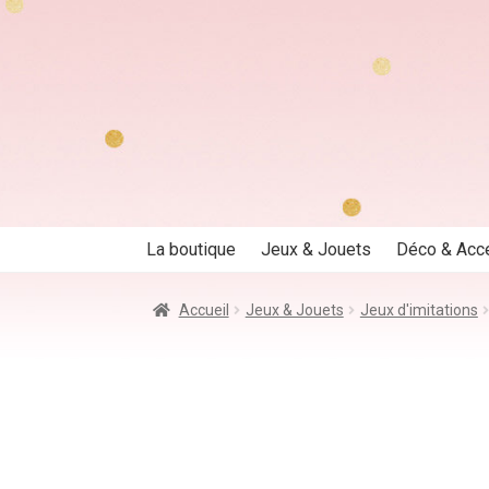
Aller
Aller
à
au
la
contenu
navigation
La boutique
Jeux & Jouets
Déco & Acc
Accueil
Jeux & Jouets
Jeux d'imitations