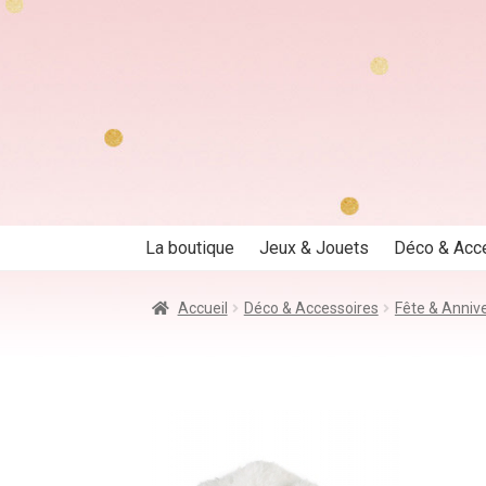
Aller
Aller
à
au
la
contenu
navigation
La boutique
Jeux & Jouets
Déco & Acc
Accueil
Déco & Accessoires
Fête & Annive