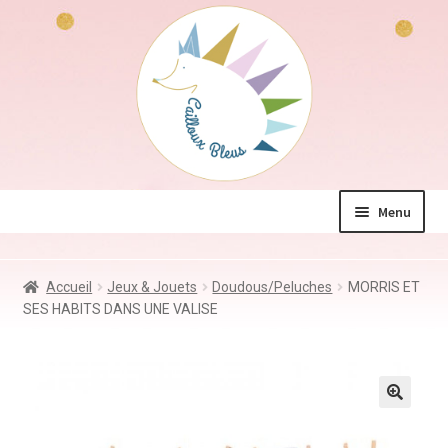
Aller
Aller
à
au
la
contenu
navigation
Menu
La boutique
Accueil
Jeux & Jouets
Doudous/Peluches
MORRIS ET
Jeux & Jouets
SES HABITS DANS UNE VALISE
Déco & Accessoires
Coin des mamans
Kdo à – de 10€