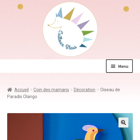
Aller
Aller
à
au
la
contenu
navigation
Menu
La boutique
Accueil
Coin des mamans
Décoration
Oiseau de
Jeux & Jouets
Paradis Olango
Déco & Accessoires
Coin des mamans
Kdo à – de 10€