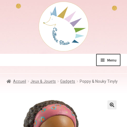
Aller
Aller
à
au
la
contenu
navigation
Menu
La boutique
Accueil
Jeux & Jouets
Gadgets
Poppy & Nouky Tinyly
Jeux & Jouets
Déco & Accessoires
Coin des mamans
Kdo à – de 10€