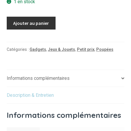
1 en stock
quantité
Ajouter au panier
de
Poppy
&
Nouky
Catégories :
Gadgets
,
Jeux & Jouets
,
Petit prix
,
Poupées
Tinyly
Informations complémentaires
Description & Entretien
Informations complémentaires