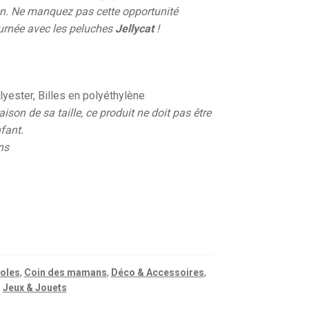
ien. Ne manquez pas cette opportunité
ournée avec les peluches
Jellycat
!
lyester, Billes en polyéthylène
son de sa taille, ce produit ne doit pas être
nfant.
ns
coles
,
Coin des mamans
,
Déco & Accessoires
,
,
Jeux & Jouets