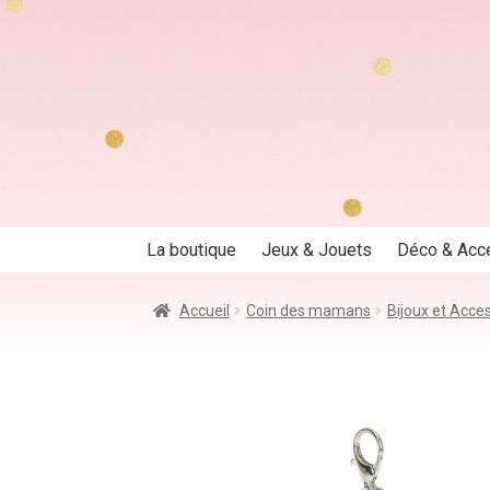
Aller
Aller
à
au
la
contenu
navigation
La boutique
Jeux & Jouets
Déco & Acc
Accueil
Coin des mamans
Bijoux et Acce