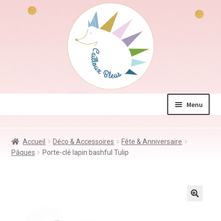
Aller
Aller
à
au
la
contenu
navigation
Menu
La boutique
Accueil
Déco & Accessoires
Fête & Anniversaire
Jeux & Jouets
Pâques
Porte-clé lapin bashful Tulip
Déco & Accessoires
Coin des mamans
Kdo à – de 10€