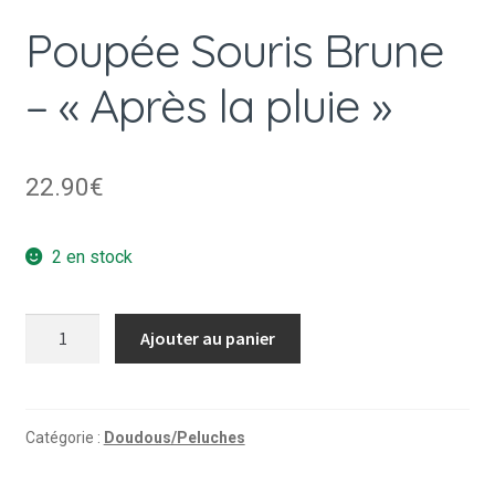
Poupée Souris Brune
– « Après la pluie »
22.90
€
2 en stock
quantité
Ajouter au panier
de
Poupée
Souris
Brune
Catégorie :
Doudous/Peluches
-
"Après