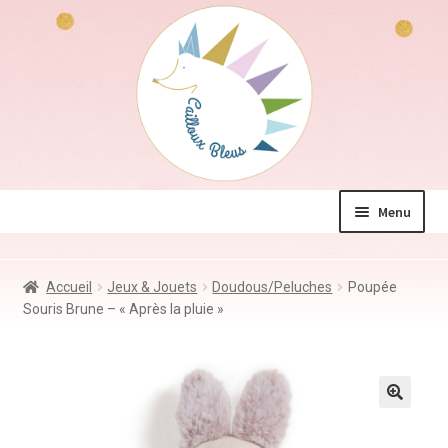
Aller
Aller
à
au
la
contenu
navigation
Menu
La boutique
Accueil
Jeux & Jouets
Doudous/Peluches
Poupée
Jeux & Jouets
Souris Brune – « Après la pluie »
Déco & Accessoires
Coin des mamans
Kdo à – de 10€