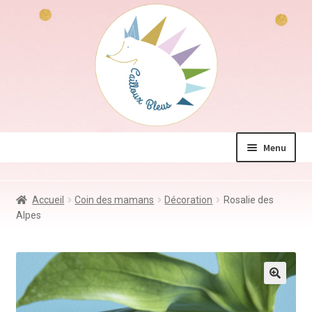
Aller
Aller
à
au
la
contenu
navigation
Menu
La boutique
Accueil
Coin des mamans
Décoration
Rosalie des
Jeux & Jouets
Alpes
Déco & Accessoires
Coin des mamans
Kdo à – de 10€