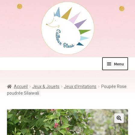
Aller
Aller
à
au
la
contenu
navigation
Menu
La boutique
Accueil
Jeux & Jouets
Jeux d'imitations
Poupée Rose
Jeux & Jouets
poudrée Silaiwali
Déco & Accessoires
Coin des mamans
Kdo à – de 10€