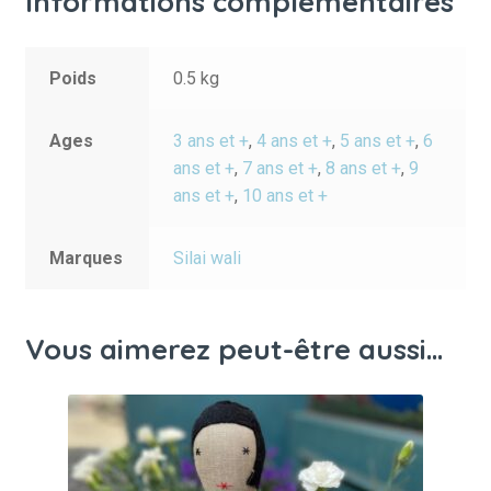
Informations complémentaires
Poids
0.5 kg
Ages
3 ans et +
,
4 ans et +
,
5 ans et +
,
6
ans et +
,
7 ans et +
,
8 ans et +
,
9
ans et +
,
10 ans et +
Marques
Silai wali
Vous aimerez peut-être aussi…