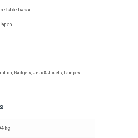
tre table basse…
 Japon
ration
,
Gadgets
,
Jeux & Jouets
,
Lampes
s
04 kg