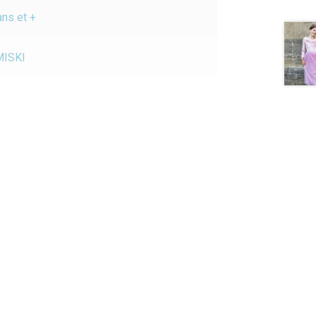
ans et +
MISKI