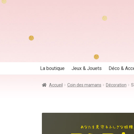
Aller
Aller
à
au
la
contenu
navigation
La boutique
Jeux & Jouets
Déco & Acc
Accueil
Coin des mamans
Décoration
S