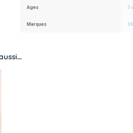
Ages
3 
Marques
S
aussi…