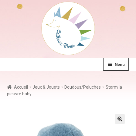
Aller
Aller
à
au
la
contenu
navigation
Menu
La boutique
Accueil
Jeux & Jouets
Doudous/Peluches
Storm la
Jeux & Jouets
pieuvre baby
Déco & Accessoires
Coin des mamans
Kdo à – de 10€