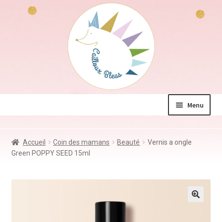
Aller
Aller
à
au
la
contenu
navigation
Menu
La boutique
Accueil
Coin des mamans
Beauté
Vernis a ongle
Jeux & Jouets
Green POPPY SEED 15ml
Déco & Accessoires
Coin des mamans
Kdo à – de 10€