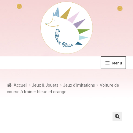
Aller
Aller
à
au
la
contenu
navigation
Menu
La boutique
Accueil
Jeux & Jouets
Jeux d'imitations
Voiture de
Jeux & Jouets
course à traîner bleue et orange
Déco & Accessoires
Coin des mamans
Kdo à – de 10€