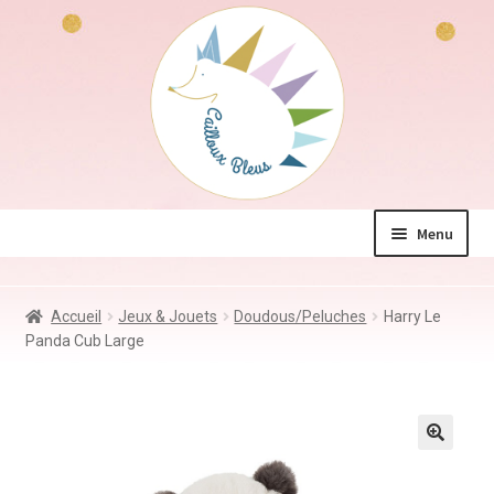
Aller
Aller
à
au
la
contenu
navigation
Menu
La boutique
Accueil
Jeux & Jouets
Doudous/Peluches
Harry Le
Jeux & Jouets
Panda Cub Large
Déco & Accessoires
Coin des mamans
Kdo à – de 10€