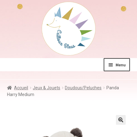
Aller
Aller
à
au
la
contenu
navigation
Menu
La boutique
Accueil
Jeux & Jouets
Doudous/Peluches
Panda
Jeux & Jouets
Harry Medium
Déco & Accessoires
Coin des mamans
Kdo à – de 10€